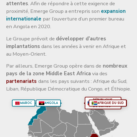
attentes
. Afin de répondre à cette exigence de
proximité, Emerge Group a entrepris son
expansion
internationale
par l’ouverture d’un premier bureau
en Angola en 2020.
Le Groupe prévoit de
développer d’autres
implantations
dans les années à venir en Afrique et
au Moyen-Orient.
Par ailleurs, Emerge Group opère dans de
nombreux
pays de la zone Middle East Africa
via des
partenariats
dans les pays suivants : Afrique du Sud,
Liban, République Démocratique du Congo, et Éthiopie.
RÉPUBLIQUE
MAROC
ANGOLA
DÉMOCRATIQUE
AFRIQUE DU SUD
LIBAN
ÉTHIOPIE
DU CONGO