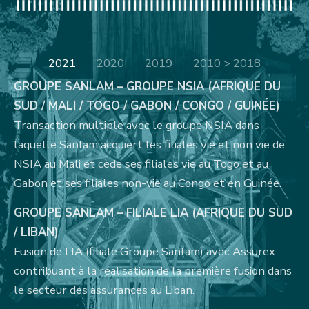
2021
2020
2019
2010 > 2018
GROUPE SANLAM – GROUPE NSIA (
AFRIQUE DU
SUD / MALI / TOGO / GABON / CONGO / GUINÉE)
Transaction multiple avec le groupe NSIA dans
laquelle Sanlam acquiert les filiales vie et non vie de
NSIA au Mali et cède ses filiales vie au Togo et au
Gabon et ses filiales non-vie au Congo et en Guinée.
GROUPE SANLAM – FILIALE LIA (
AFRIQUE DU SUD
/ LIBAN)
Fusion de LIA (filiale Groupe Sanlam) avec Assurex
contribuant à la réalisation de la première fusion dans
le secteur des assurances au Liban.