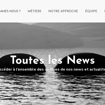
MMES-NOUS ?
MÉTIERS
NOTRE APPROCHE
ÉQUIPE
Toutes les News
ccéder à l’ensemble des archives de nos news et actualit