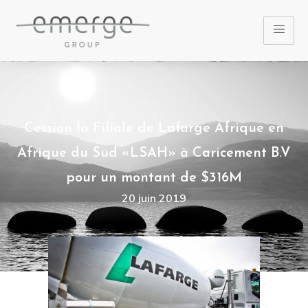
Cession la Filiale de Lafarge Afrique en
Afrique du Sud «LSAH» à Caricement B.V
pour un montant de $316M
20 juin 2019