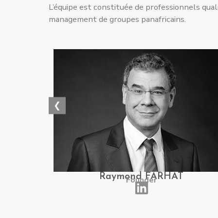
L’équipe est constituée de professionnels qual
management de groupes panafricains.
❮
Raymond FARHAT
Founder