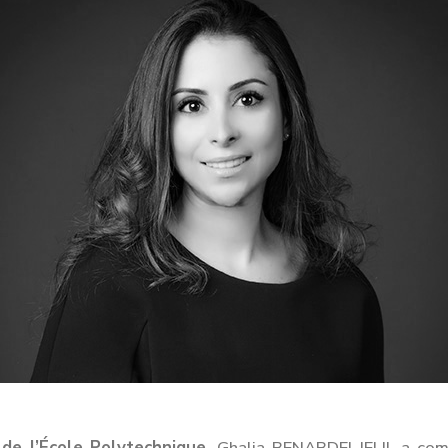
de l’École Polytechnique
, Ghalia BENABDELJELIL a com