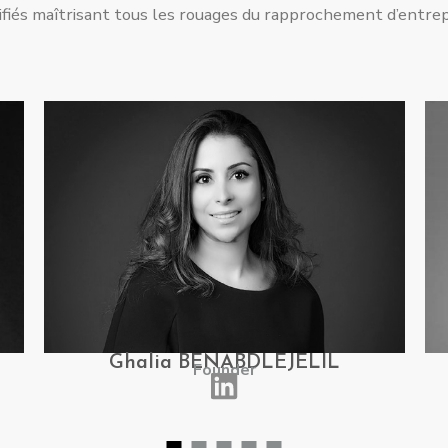
ifiés maîtrisant tous les rouages du rapprochement d’entrepr
Ghalia BENABDLEJELIL
Founder