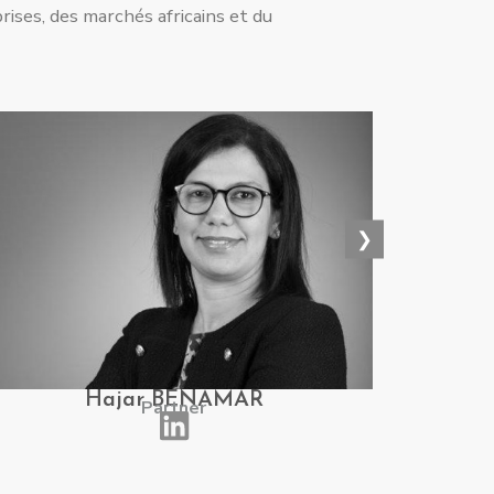
ises, des marchés africains et du
❯
Hajar BENAMAR
Partner