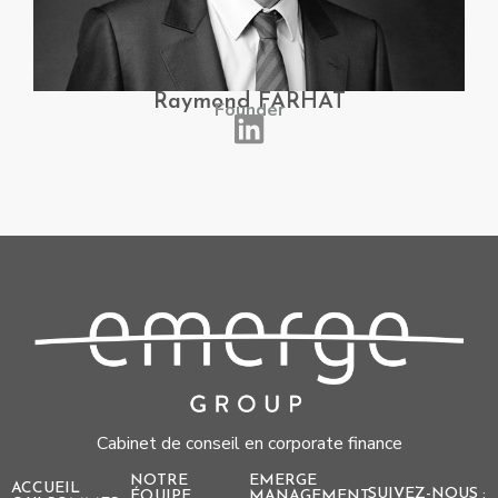
Raymond FARHAT
Founder
Cabinet de conseil en corporate finance
NOTRE
EMERGE
ACCUEIL
SUIVEZ-NOUS :
ÉQUIPE
MANAGEMENT​